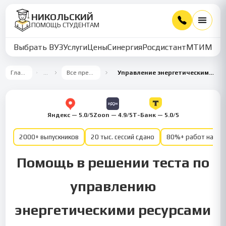
НИКОЛЬСКИЙ
ПОМОЩЬ СТУДЕНТАМ
Выбрать ВУЗ
Услуги
Цены
Синергия
Росдистант
МТИ
ММУ
Главная
…
Все предметы
Управление энергетическими ресурсами
Яндекс — 5.0/5
Zoon — 4.9/5
Т-Банк — 5.0/5
2000+ выпускников
20 тыс. сессий сдано
80%+ работ на от
Помощь в решении теста по
управлению
энергетическими ресурсами