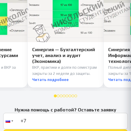
ление
Синергия — Бухгалтерский
Синергия
сурсами
учет, анализ и аудит
Информац
(Экономика)
технолог
 и ВКР за
ВКР, практики и долги по семестрам
Полный дипл
закрыты за 2 недели до защиты.
закрыты за 1
Читать подробнее
Читать по
Нужна помощь с работой? Оставьте заявку