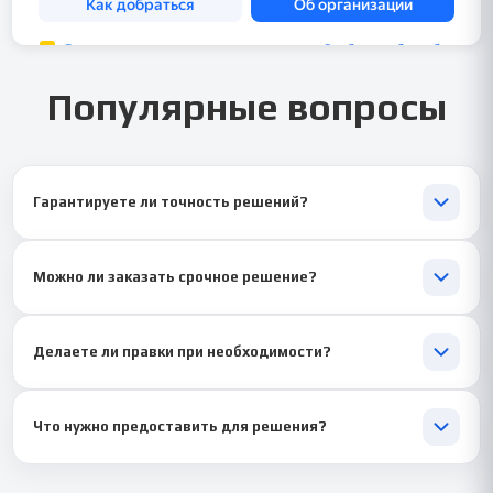
Популярные вопросы
Гарантируете ли точность решений?
Конечно! ✅ Каждое задание проверяется специалистом, мы
уверены в качестве.
Можно ли заказать срочное решение?
Да, мы часто помогаем в условиях жёстких дедлайнов. Просто
напишите — найдём выход! 🚀
Делаете ли правки при необходимости?
Да, бесплатно корректируем решения по feedback от
преподавателя. 😊 Мы за долгосрочное сотрудничество!
Что нужно предоставить для решения?
Достаточно заданий теста. Если есть методичка или примеры