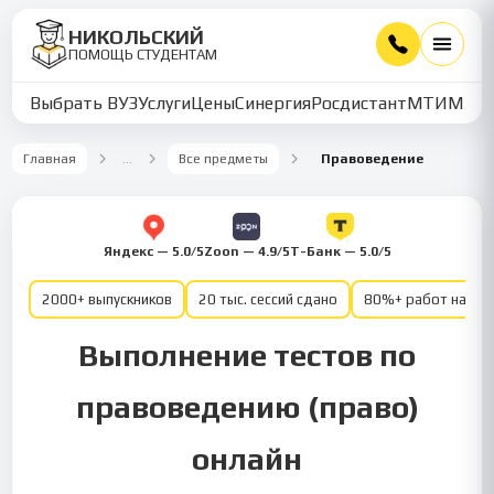
НИКОЛЬСКИЙ
ПОМОЩЬ СТУДЕНТАМ
Выбрать ВУЗ
Услуги
Цены
Синергия
Росдистант
МТИ
ММУ
Главная
…
Все предметы
Правоведение
Яндекс — 5.0/5
Zoon — 4.9/5
Т-Банк — 5.0/5
2000+ выпускников
20 тыс. сессий сдано
80%+ работ на от
Выполнение тестов по
правоведению (право)
онлайн