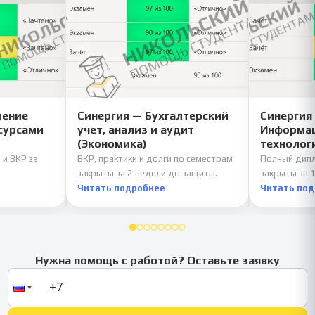
ление
Синергия — Бухгалтерский
Синергия
сурсами
учет, анализ и аудит
Информац
(Экономика)
технолог
 и ВКР за
ВКР, практики и долги по семестрам
Полный дипл
закрыты за 2 недели до защиты.
закрыты за 1
Читать подробнее
Читать по
Нужна помощь с работой? Оставьте заявку