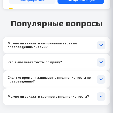
Популярные вопросы
Можно ли заказать выполнение теста по
правоведению онлайн?
Да, мы выполняем онлайн-тесты по дисциплине
«Правоведение (право)» на любых образовательных
Кто выполняет тесты по праву?
платформах, гарантируя правильные ответы и
конфиденциальность.
Все тесты выполняют специалисты с высшим юридическим
Сколько времени занимает выполнение теста по
образованием и опытом преподавания.
правоведению?
Обычно 1–2 дня, срочные заказы выполняем за несколько
часов.
Можно ли заказать срочное выполнение теста?
Да, срочные тесты выполняем в течение 30–60 минут после
получения задания.