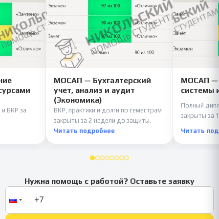
ние
МОСАП — Бухгалтерский
МОСАП —
сурсами
учет, анализ и аудит
системы 
(Экономика)
Полный дипл
 и ВКР за
ВКР, практики и долги по семестрам
закрыты за 1
закрыты за 2 недели до защиты.
Читать подробнее
Читать по
Нужна помощь с работой? Оставьте заявку