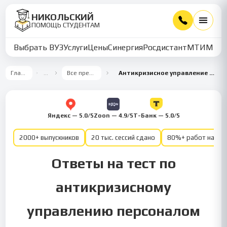
НИКОЛЬСКИЙ
ПОМОЩЬ СТУДЕНТАМ
Выбрать ВУЗ
Услуги
Цены
Синергия
Росдистант
МТИ
ММУ
Главная
…
Все предметы
Антикризисное управление персоналом
Яндекс — 5.0/5
Zoon — 4.9/5
Т-Банк — 5.0/5
2000+ выпускников
20 тыс. сессий сдано
80%+ работ на от
Ответы на тест по
антикризисному
управлению персоналом