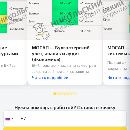
ние
МОСАП — Бухгалтерский
МОСАП —
сурсами
учет, анализ и аудит
системы 
(Экономика)
Полный дипл
 и ВКР за
ВКР, практики и долги по семестрам
закрыты за 1
закрыты за 2 недели до защиты.
Читать подробнее
Читать по
Нужна помощь с работой? Оставьте заявку