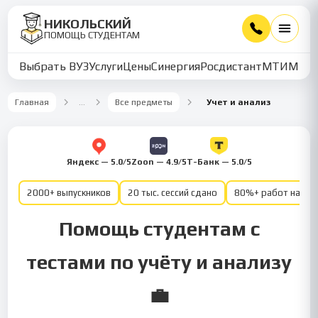
НИКОЛЬСКИЙ
ПОМОЩЬ СТУДЕНТАМ
Выбрать ВУЗ
Услуги
Цены
Синергия
Росдистант
МТИ
ММУ
Главная
…
Все предметы
Учет и анализ
Яндекс — 5.0/5
Zoon — 4.9/5
Т-Банк — 5.0/5
2000+ выпускников
20 тыс. сессий сдано
80%+ работ на от
Помощь студентам с
тестами по учёту и анализу
💼