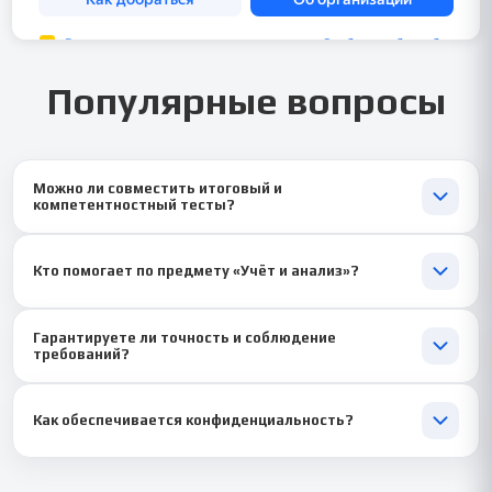
Популярные вопросы
Можно ли совместить итоговый и
компетентностный тесты?
Да ✅, мы помогаем выполнить оба теста комплексно, с единым
подходом и точными расчётами.
Кто помогает по предмету «Учёт и анализ»?
Наши специалисты — практикующие экономисты и аналитики
Гарантируете ли точность и соблюдение
🎓, которые отлично разбираются в бухгалтерском учёте и
требований?
финансовом анализе.
Да ✔️, мы тщательно проверяем каждое задание и следим,
чтобы всё соответствовало методическим указаниям.
Как обеспечивается конфиденциальность?
Все обращения полностью анонимны 🔒. Мы не передаём
данные третьим лицам и сохраняем полную приватность