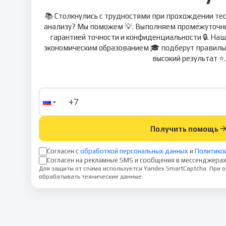
📚 Столкнулись с трудностями при прохождении тес
анализу? Мы поможем 💡. Выполняем промежуточные
гарантией точности и конфиденциальности 🔒. На
экономическим образованием 🎓 подберут правильн
высокий результат ⭐.
Получить помощь
Согласен с
обработкой персональных данных
и
Политико
Согласен на рекламные SMS и сообщения в мессенджерах
Для защиты от спама используется Yandex SmartCaptcha. При
обрабатывать технические данные.