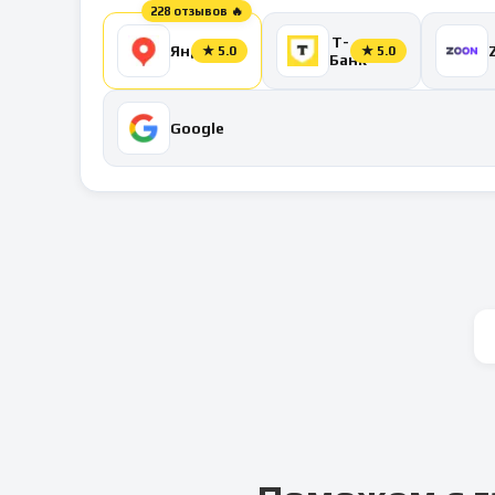
228 отзывов 🔥
Т-
Яндекс
★
5.0
★
5.0
Банк
Google