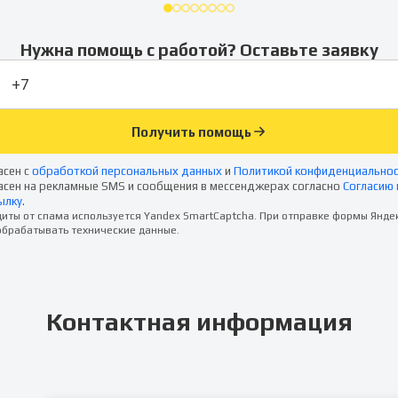
Нужна помощь с работой? Оставьте заявку
Получить помощь
асен с
обработкой персональных данных
и
Политикой конфиденциально
асен на рекламные SMS и сообщения в мессенджерах согласно
Согласию 
ылку
.
иты от спама используется Yandex SmartCaptcha. При отправке формы Янде
брабатывать технические данные.
Контактная информация