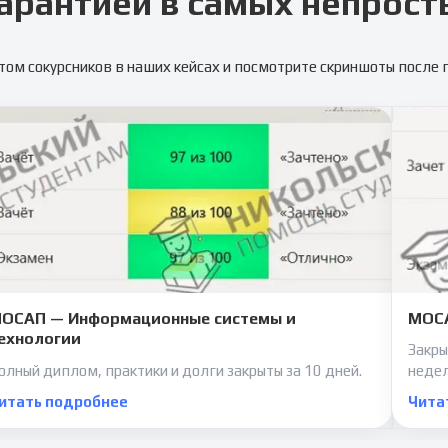
арантией в самых непрост
том сокурсников в наших кейсах и посмотрите скриншоты после
ОСАП — Информационные системы и
МОСА
ехнологии
Закры
олный диплом, практики и долги закрыты за 10 дней.
неде
итать подробнее
Чита