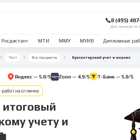
8 (495) 48
Для звонков по 
Росдистант
МТИ
ММУ
МУИВ
Дипломные ра
Тест
Все предметы
Бухгалтерский учет и анализ
Яндекс — 5.0/5
Zoon — 4.9/5
Т-Банк — 5.0/5
 работ на отлично
 итоговый
кому учету и
💼