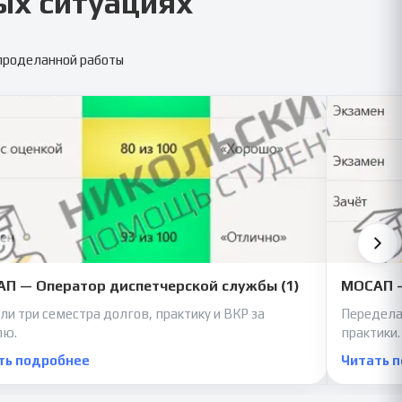
ых ситуациях
 проделанной работы
П — Оператор диспетчерской службы (1)
МОСАП —
ли три семестра долгов, практику и ВКР за
Передела
лю.
практики.
ть подробнее
Читать 