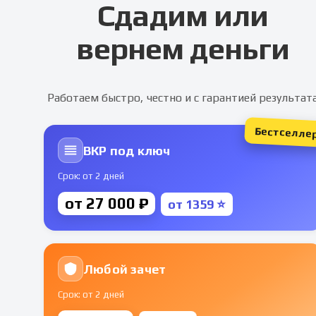
Сдадим или
вернем деньги
Работаем быстро, честно и с гарантией результат
Бестселле
ВКР под ключ
Срок: от 2 дней
от 27 000 ₽
от 1359 ⭐
Любой зачет
Срок: от 2 дней