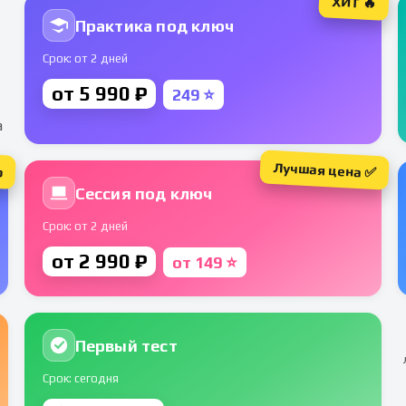
ХИТ 🔥
Практика под ключ
Срок: от 2 дней
от 5 990 ₽
249 ⭐
а
Лучшая цена ✅
р
Сессия под ключ
Срок: от 2 дней
от 2 990 ₽
от 149 ⭐
Первый тест
Срок: сегодня