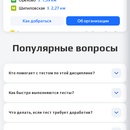
Популярные вопросы
Кто помогает с тестом по этой дисциплине?
Тест выполняет специалист в области педагогики и
профессионального развития, знакомый с вузовскими
Как быстро выполняются тесты?
стандартами. 🧠
Обычно тест готов в течение 1–2 дней. Срочные заказы
выполняются от 1 часа ⚡.
Что делать, если тест требует доработки?
Если нужны правки, мы бесплатно доработаем ответы по