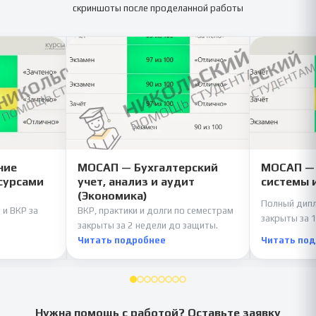
скриншоты после проделанной работы
ние
МОСАП — Бухгалтерский
МОСАП —
сурсами
учет, анализ и аудит
системы 
(Экономика)
Полный дипл
 и ВКР за
ВКР, практики и долги по семестрам
закрыты за 1
закрыты за 2 недели до защиты.
Читать подробнее
Читать по
Нужна помощь с работой? Оставьте заявку