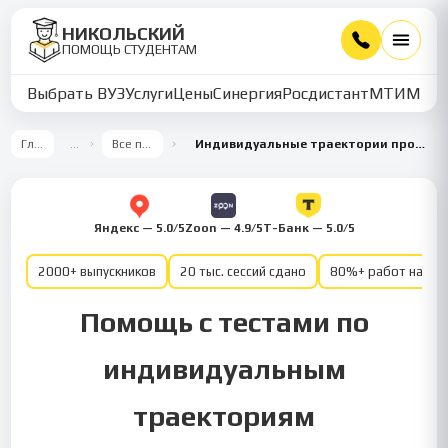
НИКОЛЬСКИЙ
ПОМОЩЬ СТУДЕНТАМ
Выбрать ВУЗ
Услуги
Цены
Синергия
Росдистант
МТИ
ММУ
Главная
…
Все предметы
Индивидуальные траектории профессионального развития
Яндекс — 5.0/5
Zoon — 4.9/5
Т-Банк — 5.0/5
2000+ выпускников
20 тыс. сессий сдано
80%+ работ на от
Помощь с тестами по
индивидуальным
траекториям