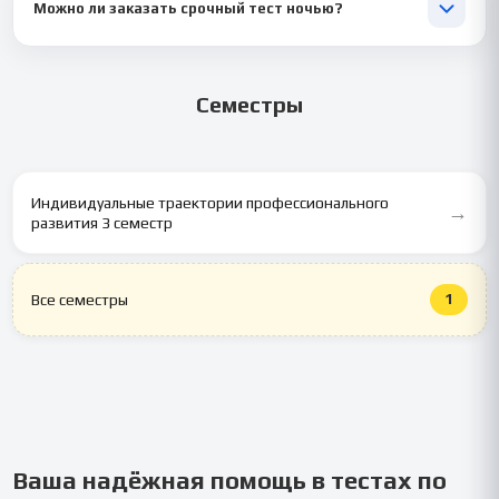
индивидуальным траекториям профессионального развития
Можно ли заказать срочный тест ночью?
для отличного результата. ✅
Да, мы работаем 24/7. Срочные тесты по профессиональному
развитию выполняем от 1 часа при наличии материалов. 🕒
Семестры
Индивидуальные траектории профессионального
→
развития 3 семестр
1
Все семестры
Ваша надёжная помощь в тестах по