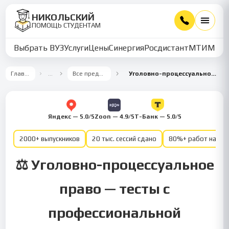
НИКОЛЬСКИЙ
ПОМОЩЬ СТУДЕНТАМ
Выбрать ВУЗ
Услуги
Цены
Синергия
Росдистант
МТИ
ММУ
Главная
…
Все предметы
Уголовно-процессуальное право
Яндекс — 5.0/5
Zoon — 4.9/5
Т-Банк — 5.0/5
2000+ выпускников
20 тыс. сессий сдано
80%+ работ на от
⚖️ Уголовно-процессуальное
право — тесты с
профессиональной