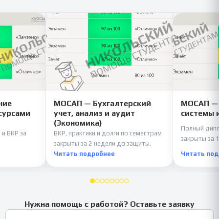
ние
МОСАП — Бухгалтерский
МОСАП —
сурсами
учет, анализ и аудит
системы 
(Экономика)
Полный дипл
 и ВКР за
ВКР, практики и долги по семестрам
закрыты за 1
закрыты за 2 недели до защиты.
Читать подробнее
Читать по
Нужна помощь с работой? Оставьте заявку