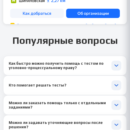
Популярные вопросы
Как быстро можно получить помощь с тестом по
уголовно-процессуальному праву?
Обычно мы помогаем в течение 1–2 дней ⏱️, срочные задания
выполняем от 1 часа ⚡.
Кто помогает решать тесты?
Опытные преподаватели и юристы, которые знают, как
Можно ли заказать помощь только с отдельными
правильно разбирать вопросы и выбирать подходящие
заданиями?
решения ⚖️.
Да ✅, мы работаем как с отдельными вопросами, так и с
Можно ли задавать уточняющие вопросы после
полным тестом.
решения?