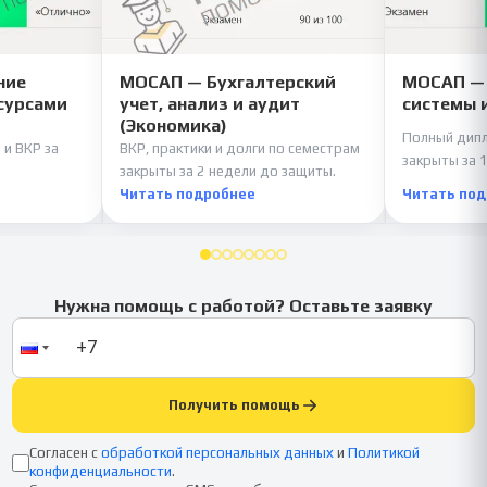
ние
МОСАП — Бухгалтерский
МОСАП —
сурсами
учет, анализ и аудит
системы 
(Экономика)
Полный дипл
 и ВКР за
ВКР, практики и долги по семестрам
закрыты за 1
закрыты за 2 недели до защиты.
Читать подробнее
Читать по
Нужна помощь с работой? Оставьте заявку
Получить помощь
Согласен с
обработкой персональных данных
и
Политикой
конфиденциальности
.