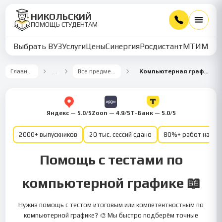
НИКОЛЬСКИЙ
ПОМОЩЬ СТУДЕНТАМ
Выбрать ВУЗ
Услуги
Цены
Синергия
Росдистант
МТИ
ММУ
Главная
…
Все предметы
Компьютерная графика
Яндекс — 5.0/5
Zoon — 4.9/5
Т-Банк — 5.0/5
2000+ выпускников
20 тыс. сессий сдано
80%+ работ на от
Помощь с тестами по
компьютерной графике 📖
Нужна помощь с тестом итоговым или компетентностным по
компьютерной графике? 🎨 Мы быстро подберём точные