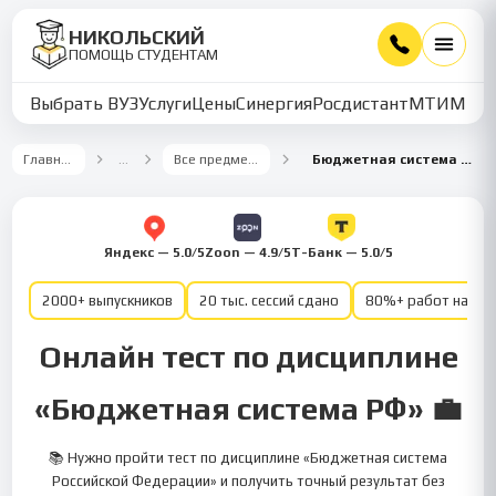
НИКОЛЬСКИЙ
ПОМОЩЬ СТУДЕНТАМ
Выбрать ВУЗ
Услуги
Цены
Синергия
Росдистант
МТИ
ММУ
Главная
…
Все предметы
Бюджетная система РФ
Яндекс — 5.0/5
Zoon — 4.9/5
Т-Банк — 5.0/5
2000+ выпускников
20 тыс. сессий сдано
80%+ работ на от
Онлайн тест по дисциплине
«Бюджетная система РФ» 💼
📚 Нужно пройти тест по дисциплине «Бюджетная система
Российской Федерации» и получить точный результат без