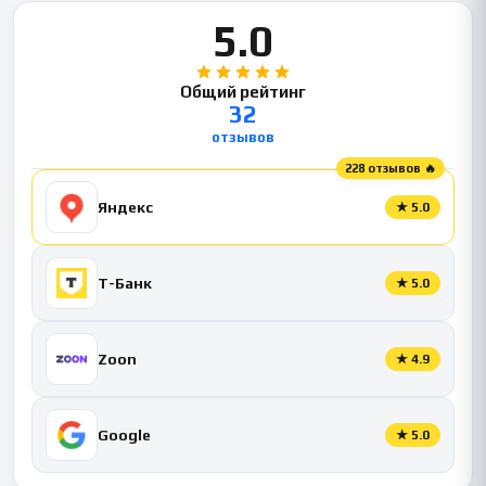
5.0
Общий рейтинг
32
отзывов
228 отзывов 🔥
Яндекс
★
5.0
Т-Банк
★
5.0
Zoon
★
4.9
Google
★
5.0