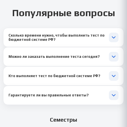
Популярные вопросы
Сколько времени нужно, чтобы выполнить тест по
бюджетной системе РФ?
Средний срок — 1–2 дня ⏱, а срочные тесты выполняются от
1 часа ⚡ при наличии задания.
Можно ли заказать выполнение теста сегодня?
Конечно 🚀! Мы принимаем срочные заказы и начинаем
выполнение сразу после получения задания.
Кто выполняет тест по бюджетной системе РФ?
Наши авторы — специалисты с экономическим образованием
🎓 и опытом работы с учебными платформами и финансовыми
Гарантируете ли вы правильные ответы?
дисциплинами.
Да ✅. Все ответы проверяются перед отправкой, чтобы
обеспечить точность и высокий результат.
Семестры