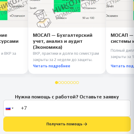
ние
МОСАП — Бухгалтерский
МОСАП —
сурсами
учет, анализ и аудит
системы 
(Экономика)
Полный дипл
 и ВКР за
ВКР, практики и долги по семестрам
закрыты за 1
закрыты за 2 недели до защиты.
Читать подробнее
Читать по
Нужна помощь с работой? Оставьте заявку
Получить помощь