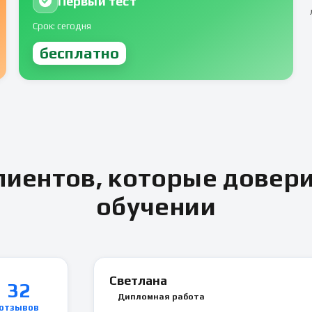
Первый тест
Срок: сегодня
бесплатно
иентов, которые довер
обучении
Светлана
32
Дипломная работа
отзывов