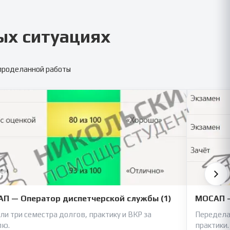
ых ситуациях
 проделанной работы
П — Оператор диспетчерской службы (1)
МОСАП —
ли три семестра долгов, практику и ВКР за
Передела
лю.
практики.