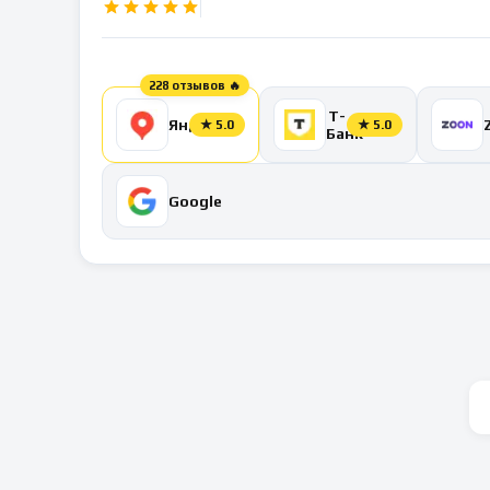
228 отзывов 🔥
Т-
Яндекс
★
5.0
★
5.0
Банк
Google