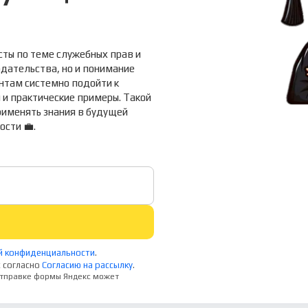
ты по теме служебных прав и
одательства, но и понимание
нтам системно подойти к
 и практические примеры. Такой
рименять знания в будущей
сти 💼.
й конфиденциальности
.
 согласно
Согласию на рассылку
.
 отправке формы Яндекс может