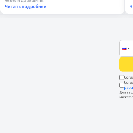
недели до защиты.
Читать подробнее
Ч
Согл
Согл
расс
Для защ
может о