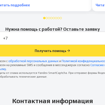
итать подробнее
Чита
Нужна помощь с работой? Оставьте заявку
Получить помощь
асен с
обработкой персональных данных
и
Политикой конфиденциально
асен на рекламные SMS и сообщения в мессенджерах согласно
Согласию 
ылку
.
иты от спама используется Yandex SmartCaptcha. При отправке формы Янде
брабатывать технические данные.
Контактная информация