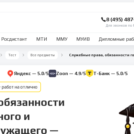
8 (495) 48
Для звонков по 
Росдистант
МТИ
ММУ
МУИВ
Дипломные ра
Тест
Все предметы
Яндекс — 5.0/5
Zoon — 4.9/5
Т-Банк — 5.0/5
 работ на отлично
обязанности
ного и
лужащего —