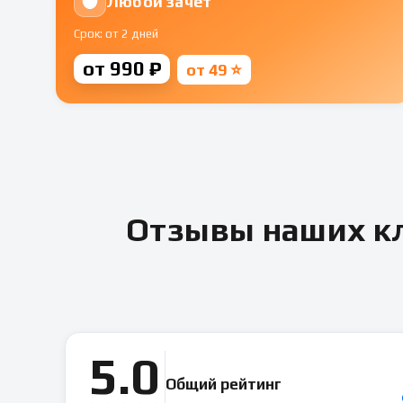
Любой зачет
Срок: от 2 дней
от 990 ₽
от 49 ⭐
Отзывы наших кл
5.0
Общий рейтинг