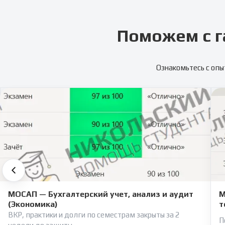
Поможем с г
Ознакомьтесь с опы
МОСАП — Бухгалтерский учет, анализ и аудит
М
(Экономика)
т
ВКР, практики и долги по семестрам закрыты за 2
П