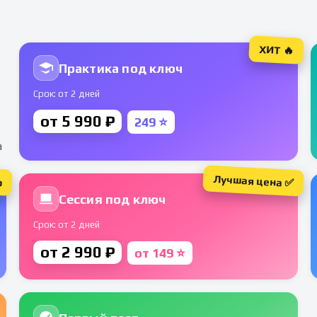
ХИТ 🔥
Практика под ключ
Срок: от 2 дней
от 5 990 ₽
249 ⭐
а
Лучшая цена ✅
р
Сессия под ключ
Срок: от 2 дней
от 2 990 ₽
от 149 ⭐