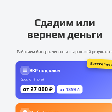
Сдадим или
вернем деньги
Работаем быстро, честно и с гарантией результат
Бестселле
ВКР под ключ
Срок: от 2 дней
от 27 000 ₽
от 1359 ⭐