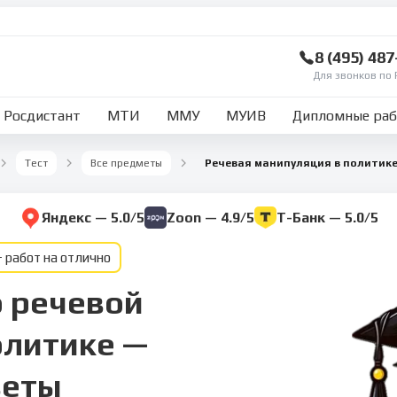
8 (495) 48
Для звонков по 
Росдистант
МТИ
ММУ
МУИВ
Дипломные ра
Тест
Все предметы
Речевая манипуляция в политик
Яндекс — 5.0/5
Zoon — 4.9/5
Т-Банк — 5.0/5
 работ на отлично
о речевой
олитике —
веты