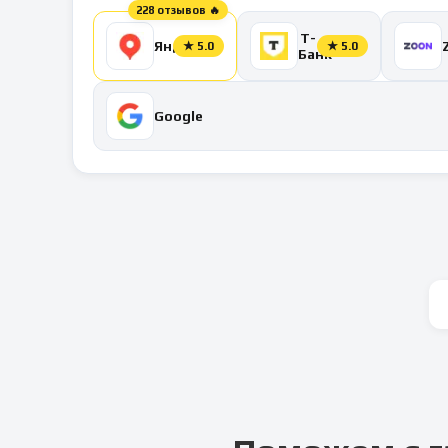
228 отзывов 🔥
Т-
Яндекс
★
5.0
★
5.0
Банк
Google