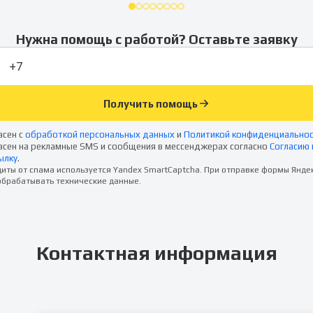
Нужна помощь с работой? Оставьте заявку
Получить помощь
асен с
обработкой персональных данных
и
Политикой конфиденциально
асен на рекламные SMS и сообщения в мессенджерах согласно
Согласию 
ылку
.
иты от спама используется Yandex SmartCaptcha. При отправке формы Янде
брабатывать технические данные.
Контактная информация