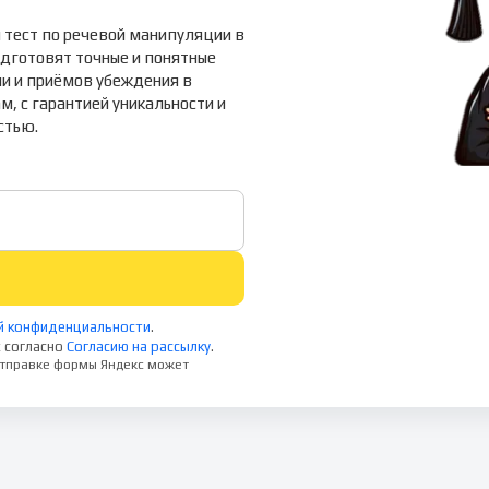
й тест по речевой манипуляции в
одготовят точные и понятные
и и приёмов убеждения в
м, с гарантией уникальности и
стью.
й конфиденциальности
.
 согласно
Согласию на рассылку
.
 отправке формы Яндекс может