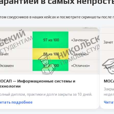
арантией в самых непрост
том сокурсников в наших кейсах и посмотрите скриншоты после
ОСАП — Информационные системы и
МОСА
ехнологии
Закры
олный диплом, практики и долги закрыты за 10 дней.
неде
итать подробнее
Чита