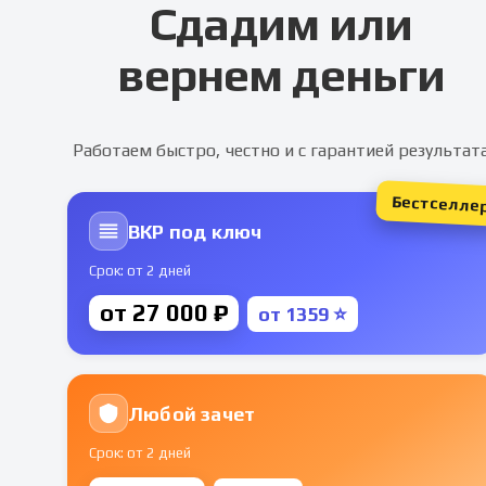
Сдадим или
вернем деньги
Работаем быстро, честно и с гарантией результат
Бестселле
ВКР под ключ
Срок: от 2 дней
от 27 000 ₽
от 1359 ⭐
Любой зачет
Срок: от 2 дней