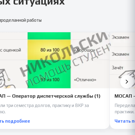
ых ситуациях
 проделанной работы
П — Оператор диспетчерской службы (1)
МОСАП —
ли три семестра долгов, практику и ВКР за
Передела
лю.
практики.
ть подробнее
Читать 