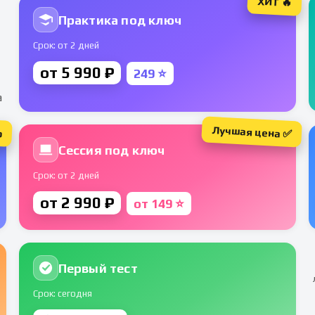
ХИТ 🔥
Практика под ключ
Срок: от 2 дней
от 5 990 ₽
249 ⭐
а
Лучшая цена ✅
р
Сессия под ключ
Срок: от 2 дней
от 2 990 ₽
от 149 ⭐
Первый тест
Срок: сегодня