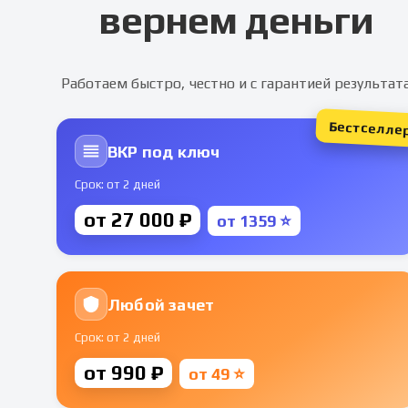
вернем деньги
Работаем быстро, честно и с гарантией результат
Бестселле
ВКР под ключ
Срок: от 2 дней
от 27 000 ₽
от 1359 ⭐
Любой зачет
Срок: от 2 дней
от 990 ₽
от 49 ⭐