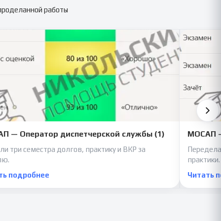
 проделанной работы
П — Оператор диспетчерской службы (1)
МОСАП —
ли три семестра долгов, практику и ВКР за
Передела
лю.
практики.
ть подробнее
Читать 