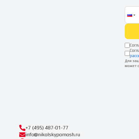
Согл
Согл
расс
Для защ
может о
+7 (495) 487-01-77
info@nikolskypomosh.ru