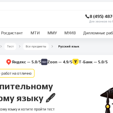
8 (495) 48
Для звонков по 
Росдистант
МТИ
ММУ
МУИВ
Дипломные ра
Тест
Все предметы
Русский язык
Яндекс — 5.0/5
Zoon — 4.9/5
Т-Банк — 5.0/5
 работ на отлично
упительному
му языку 🖋️
ому языку и хотите пройти тест