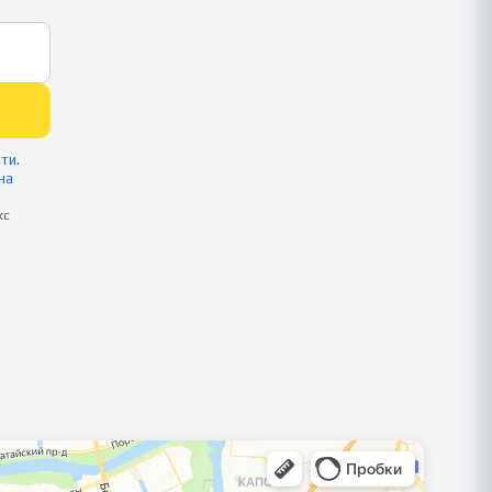
сти
.
на
кс