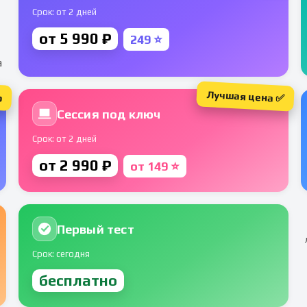
Срок: от 2 дней
от 5 990 ₽
249 ⭐
а
Лучшая цена ✅
р
Сессия под ключ
Срок: от 2 дней
от 2 990 ₽
от 149 ⭐
Первый тест
Срок: сегодня
бесплатно