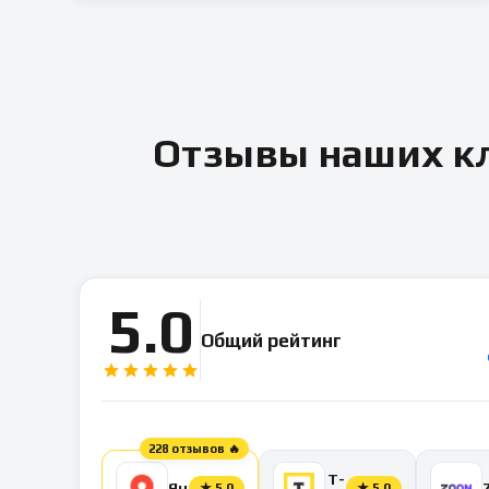
Отзывы наших кл
5.0
Общий рейтинг
228 отзывов 🔥
Т-
Яндекс
★
5.0
★
5.0