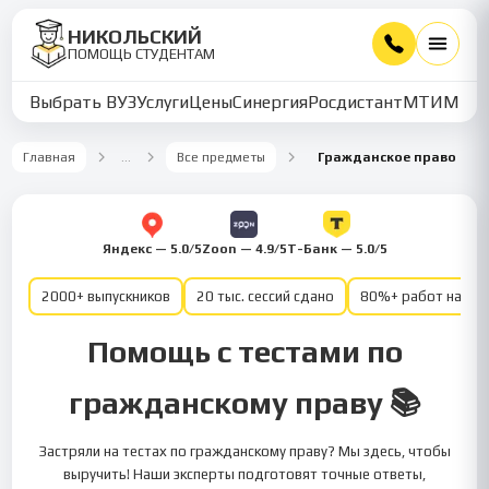
НИКОЛЬСКИЙ
ПОМОЩЬ СТУДЕНТАМ
Выбрать ВУЗ
Услуги
Цены
Синергия
Росдистант
МТИ
ММУ
Главная
…
Все предметы
Гражданское право
Яндекс — 5.0/5
Zoon — 4.9/5
Т-Банк — 5.0/5
2000+ выпускников
20 тыс. сессий сдано
80%+ работ на от
Помощь с тестами по
гражданскому праву 📚
Застряли на тестах по гражданскому праву? Мы здесь, чтобы
выручить! Наши эксперты подготовят точные ответы,