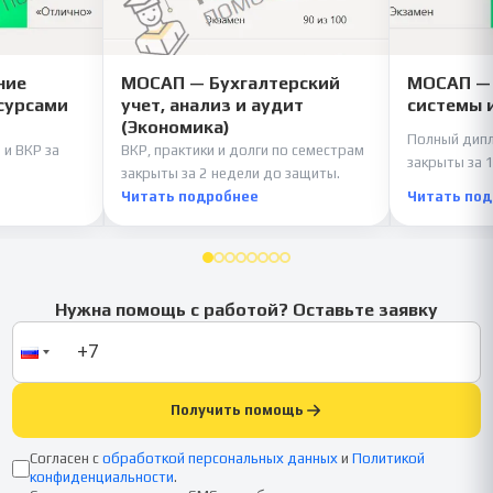
ние
МОСАП — Бухгалтерский
МОСАП —
сурсами
учет, анализ и аудит
системы 
(Экономика)
Полный дипл
 и ВКР за
ВКР, практики и долги по семестрам
закрыты за 1
закрыты за 2 недели до защиты.
Читать подробнее
Читать по
Нужна помощь с работой? Оставьте заявку
Получить помощь
Согласен с
обработкой персональных данных
и
Политикой
конфиденциальности
.