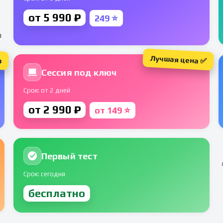
от 5 990 ₽
249 ⭐
а
Лучшая цена ✅
р
Сессия под ключ
Срок: от 2 дней
от 2 990 ₽
от 149 ⭐
Первый тест
Срок: сегодня
бесплатно