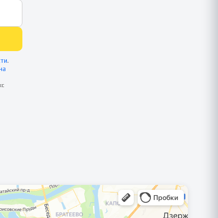
сти
.
на
кс