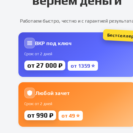
вернем деньги
Работаем быстро, честно и с гарантией результат
Бестселле
ВКР под ключ
Срок: от 2 дней
от 27 000 ₽
от 1359 ⭐
Любой зачет
Срок: от 2 дней
от 990 ₽
от 49 ⭐