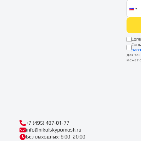
Согл
Согл
расс
Для защ
может о
+7 (495) 487-01-77
info@nikolskypomosh.ru
Без выходных: 8:00–20:00