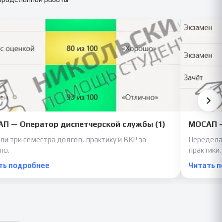
П — Оператор диспетчерской службы (1)
МОСАП —
ли три семестра долгов, практику и ВКР за
Передела
лю.
практики.
ть подробнее
Читать 