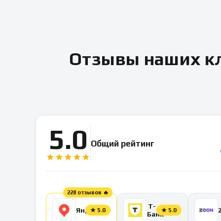
Отзывы наших кл
5.0
Общий рейтинг
228 отзывов 🔥
Т-
Яндекс
★
5.0
★
5.0
Банк