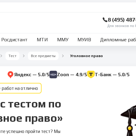
8 (495) 48
Для звонков по 
Росдистант
МТИ
ММУ
МУИВ
Дипломные ра
Тест
Все предметы
Уголовное право
Яндекс — 5.0/5
Zoon — 4.9/5
Т-Банк — 5.0/5
 работ на отлично
с тестом по
вное право»
ите успешно пройти тест? Мы