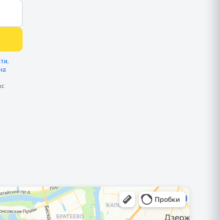
сти
.
на
кс