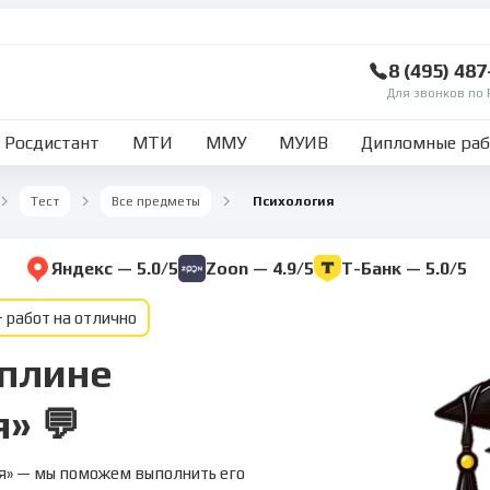
8 (495) 48
Для звонков по 
Росдистант
МТИ
ММУ
МУИВ
Дипломные ра
Тест
Все предметы
Психология
Яндекс — 5.0/5
Zoon — 4.9/5
Т-Банк — 5.0/5
 работ на отлично
иплине
» 💬
ия» — мы поможем выполнить его