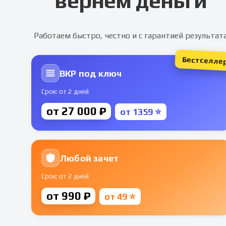
вернем деньги
Работаем быстро, честно и с гарантией результат
Бестселле
ВКР под ключ
Срок: от 2 дней
от 27 000 ₽
от 1359 ⭐
Любой зачет
Срок: от 2 дней
от 990 ₽
от 49 ⭐