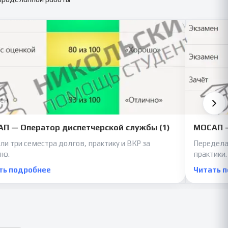
П — Оператор диспетчерской службы (1)
МОСАП —
ли три семестра долгов, практику и ВКР за
Передела
лю.
практики.
ть подробнее
Читать 