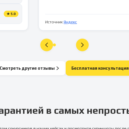
★
5.0
Источник
Яндекс
Смотреть другие отзывы
Бесплатная консультация
арантией в самых непрост
том сокурсников в наших кейсах и посмотрите скриншоты после