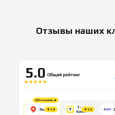
Отзывы наших кл
5.0
Общий рейтинг
228 отзывов 🔥
Т-
Яндекс
★
5.0
★
5.0
Банк