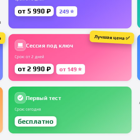
от 5 990 ₽
249 ⭐
а
Лучшая цена ✅
р
Сессия под ключ
Срок: от 2 дней
от 2 990 ₽
от 149 ⭐
Первый тест
Срок: сегодня
бесплатно