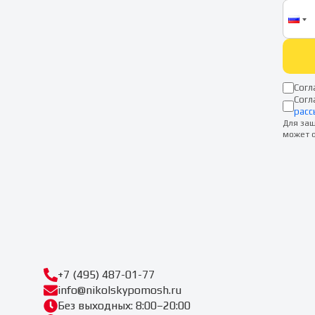
Согл
Согл
расс
Для защ
может о
+7 (495) 487-01-77
info@nikolskypomosh.ru
Без выходных: 8:00–20:00