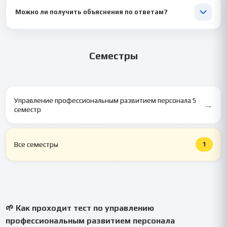
данные и задание не передаются третьим лицам.
Можно ли получить объяснения по ответам?
Да 💬. По желанию мы подготовим краткие пояснения, чтобы
вы понимали логику решений и смогли использовать материал
Семестры
в дальнейшем.
Управление профессиональным развитием персонала 5
→
семестр
1
Все семестры
🌱 Как проходит тест по управлению
профессиональным развитием персонала