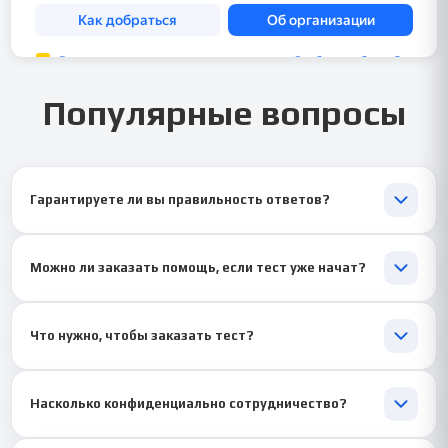
Популярные вопросы
Гарантируете ли вы правильность ответов?
Да ✅. Тесты выполняют специалисты, знакомые с актуальными
методиками оценки и развития персонала. Проверяем
Можно ли заказать помощь, если тест уже начат?
корректность каждого ответа.
Конечно. Мы подключаемся на любом этапе 📲 — достаточно
прислать скриншоты или доступ к тесту.
Что нужно, чтобы заказать тест?
Достаточно отправить задание или фото вопросов. Мы сразу
оценим сложность и сроки выполнения.
Насколько конфиденциально сотрудничество?
Полностью. Вся информация надёжно защищена 🔒, ваши