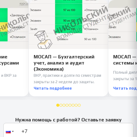
ние
МОСАП — Бухгалтерский
МОСАП —
сурсами
учет, анализ и аудит
системы 
(Экономика)
Полный дипл
 и ВКР за
ВКР, практики и долги по семестрам
закрыты за 1
закрыты за 2 недели до защиты.
Читать подробнее
Читать по
Нужна помощь с работой? Оставьте заявку