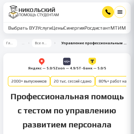
НИКОЛЬСКИЙ
ПОМОЩЬ СТУДЕНТАМ
Выбрать ВУЗ
Услуги
Цены
Синергия
Росдистант
МТИ
ММУ
Главная
…
Все предметы
Управление профессиональным развитием персонала
Яндекс — 5.0/5
Zoon — 4.9/5
Т-Банк — 5.0/5
2000+ выпускников
20 тыс. сессий сдано
80%+ работ на от
Профессиональная помощь
с тестом по управлению
развитием персонала