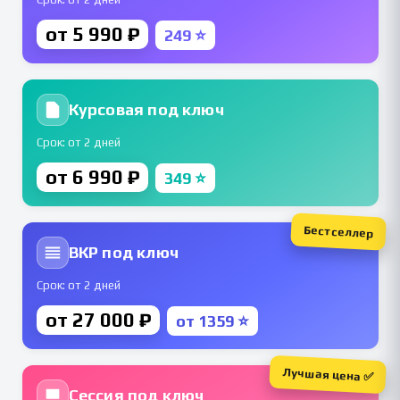
от 5 990 ₽
249 ⭐
Курсовая под ключ
Срок: от 2 дней
от 6 990 ₽
349 ⭐
Бестселлер
ВКР под ключ
Срок: от 2 дней
от 27 000 ₽
от 1359 ⭐
Лучшая цена ✅
Сессия под ключ