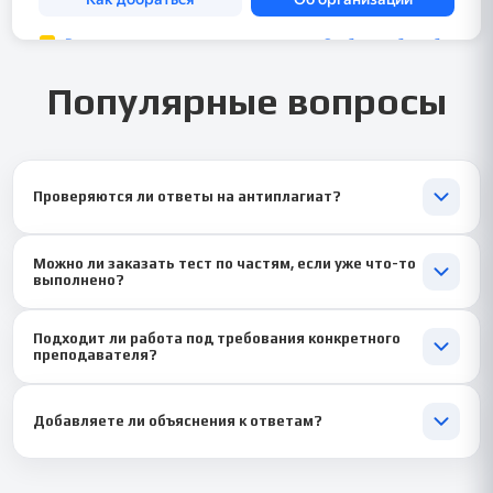
Популярные вопросы
Проверяются ли ответы на антиплагиат?
Конечно ✅, каждый вариант проходит проверку перед сдачей.
Можно ли заказать тест по частям, если уже что-то
выполнено?
Да 💡, мы подстраиваемся под ваш объём и формат заданий.
Подходит ли работа под требования конкретного
преподавателя?
Да 🎓, адаптируем ответы под нужный вуз или платформу.
Добавляете ли объяснения к ответам?
По желанию 📝 — можем добавить краткие комментарии,
чтобы материал усвоился лучше.