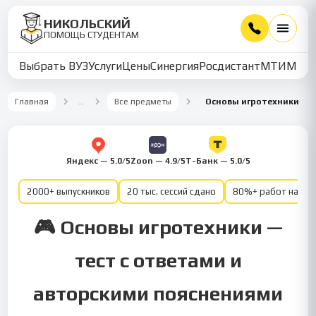
НИКОЛЬСКИЙ
ПОМОЩЬ СТУДЕНТАМ
Выбрать ВУЗ
Услуги
Цены
Синергия
Росдистант
МТИ
ММУ
Главная
…
Все предметы
Основы игротехники
Яндекс — 5.0/5
Zoon — 4.9/5
Т-Банк — 5.0/5
2000+ выпускников
20 тыс. сессий сдано
80%+ работ на от
🎮 Основы игротехники —
тест с ответами и
авторскими пояснениями