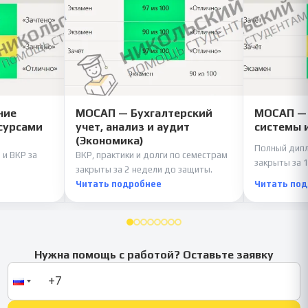
ние
МОСАП — Бухгалтерский
МОСАП —
сурсами
учет, анализ и аудит
системы 
(Экономика)
Полный дипл
 и ВКР за
ВКР, практики и долги по семестрам
закрыты за 1
закрыты за 2 недели до защиты.
Читать подробнее
Читать по
Нужна помощь с работой? Оставьте заявку