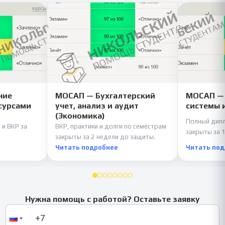
ние
МОСАП — Бухгалтерский
МОСАП —
сурсами
учет, анализ и аудит
системы 
(Экономика)
Полный дипл
 и ВКР за
ВКР, практики и долги по семестрам
закрыты за 1
закрыты за 2 недели до защиты.
Читать подробнее
Читать по
Нужна помощь с работой? Оставьте заявку