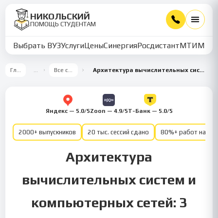
НИКОЛЬСКИЙ
ПОМОЩЬ СТУДЕНТАМ
Выбрать ВУЗ
Услуги
Цены
Синергия
Росдистант
МТИ
ММУ
Главная
…
Все семестры
Архитектура вычислительных систем и компьютерных сетей. 3 семестр
Яндекс — 5.0/5
Zoon — 4.9/5
Т-Банк — 5.0/5
2000+ выпускников
20 тыс. сессий сдано
80%+ работ на от
Архитектура
вычислительных систем и
компьютерных сетей: 3