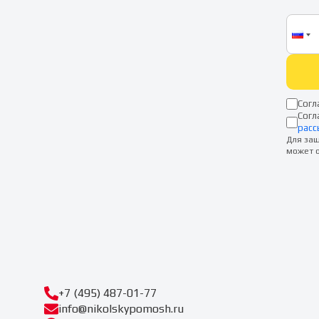
Согл
Согл
расс
Для защ
может о
+7 (495) 487-01-77
info@nikolskypomosh.ru