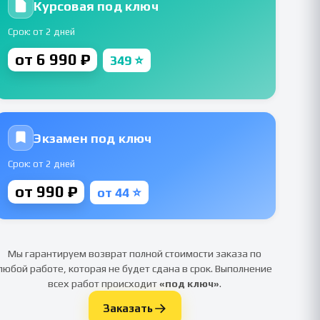
Курсовая под ключ
Срок: от 2 дней
от 6 990 ₽
349 ⭐
Экзамен под ключ
Срок: от 2 дней
от 990 ₽
от 44 ⭐
Мы гарантируем возврат полной стоимости заказа по
любой работе, которая не будет сдана в срок. Выполнение
всех работ происходит
«под ключ»
.
Заказать