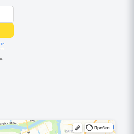
сти
.
на
кс