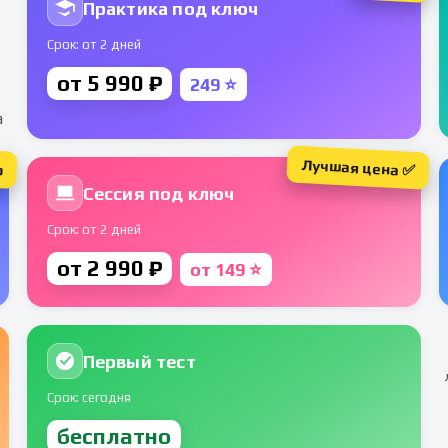
Практика под ключ
Срок: от 2 дней
от 5 990 ₽
249 ⭐
а
Лучшая цена ✅
р
Сессия под ключ
Срок: от 2 дней
от 2 990 ₽
от 149 ⭐
Первый тест
Срок: сегодня
бесплатно