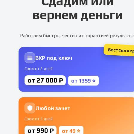
Сдадим или
вернем деньги
Работаем быстро, честно и с гарантией результат
Бестселле
ВКР под ключ
Срок: от 2 дней
от 27 000 ₽
от 1359 ⭐
Любой зачет
Срок: от 2 дней
от 990 ₽
от 49 ⭐