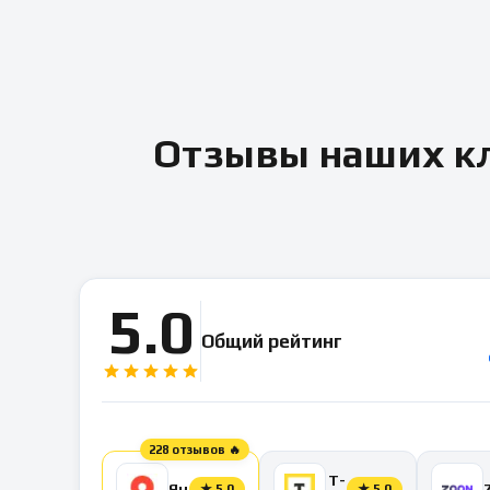
Отзывы наших кл
5.0
Общий рейтинг
228 отзывов 🔥
Т-
Яндекс
★
5.0
★
5.0