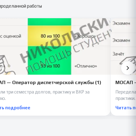
 проделанной работы
П — Оператор диспетчерской службы (1)
МОСАП —
ли три семестра долгов, практику и ВКР за
Передела
лю.
практики.
ть подробнее
Читать 