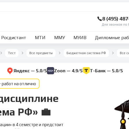
8 (495) 48
Для звонков по 
Росдистант
МТИ
ММУ
МУИВ
Дипломные ра
Тест
Все предметы
Бюджетная система РФ
Все 
Яндекс — 5.0/5
Zoon — 4.9/5
Т-Банк — 5.0/5
 работ на отлично
 дисциплине
ма РФ» 💼
ции» в 4 семестре и предстоит