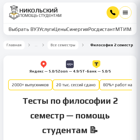
НИКОЛЬСКИЙ
ПОМОЩЬ СТУДЕНТАМ
Выбрать ВУЗ
Услуги
Цены
Синергия
Росдистант
МТИ
ММУ
Главная
…
Все семестры
Философия 2 семестр
Яндекс — 5.0/5
Zoon — 4.9/5
Т-Банк — 5.0/5
2000+ выпускников
20 тыс. сессий сдано
80%+ работ на от
Тесты по философии 2
семестр — помощь
студентам 📝