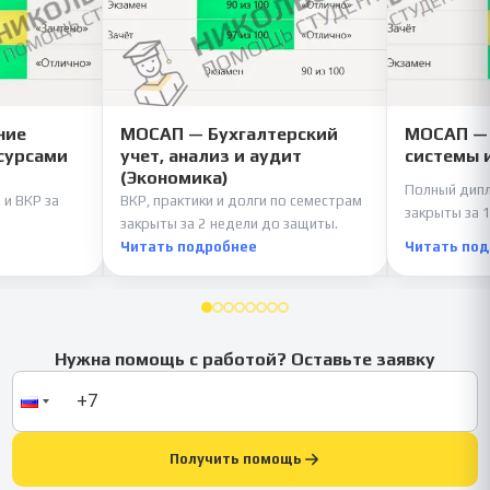
ние
МОСАП — Бухгалтерский
МОСАП —
сурсами
учет, анализ и аудит
системы 
(Экономика)
Полный дипл
 и ВКР за
ВКР, практики и долги по семестрам
закрыты за 1
закрыты за 2 недели до защиты.
Читать подробнее
Читать по
Нужна помощь с работой? Оставьте заявку
Получить помощь