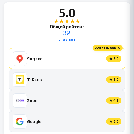
5.0
Общий рейтинг
32
отзывов
228 отзывов 🔥
Яндекс
★
5.0
Т-Банк
★
5.0
Zoon
★
4.9
Google
★
5.0