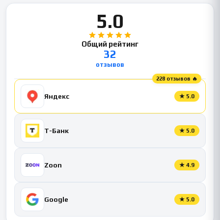
5.0
Общий рейтинг
32
отзывов
228 отзывов 🔥
Яндекс
★
5.0
Т-Банк
★
5.0
Zoon
★
4.9
Google
★
5.0