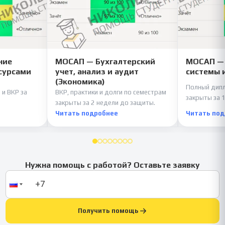
ние
МОСАП — Бухгалтерский
МОСАП —
сурсами
учет, анализ и аудит
системы 
(Экономика)
Полный дипл
 и ВКР за
ВКР, практики и долги по семестрам
закрыты за 1
закрыты за 2 недели до защиты.
Читать подробнее
Читать по
Нужна помощь с работой? Оставьте заявку
Получить помощь