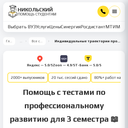
НИКОЛЬСКИЙ
ПОМОЩЬ СТУДЕНТАМ
Выбрать ВУЗ
Услуги
Цены
Синергия
Росдистант
МТИ
ММУ
Главная
…
Все семестры
Индивидуальные траектории профессионального развития 3 семестр
Яндекс — 5.0/5
Zoon — 4.9/5
Т-Банк — 5.0/5
2000+ выпускников
20 тыс. сессий сдано
80%+ работ на от
Помощь с тестами по
профессиональному
развитию для 3 семестра 📖