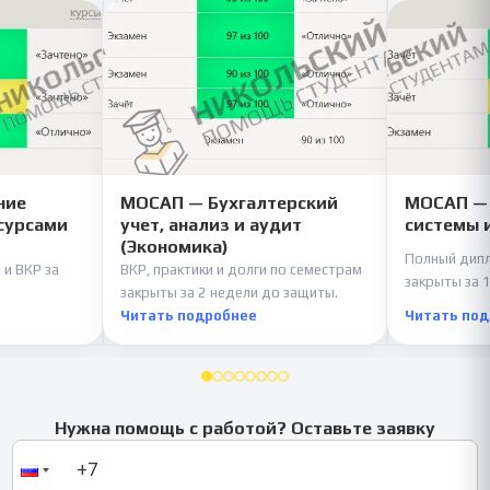
ние
МОСАП — Бухгалтерский
МОСАП —
сурсами
учет, анализ и аудит
системы 
(Экономика)
Полный дипл
 и ВКР за
ВКР, практики и долги по семестрам
закрыты за 1
закрыты за 2 недели до защиты.
Читать подробнее
Читать по
Нужна помощь с работой? Оставьте заявку