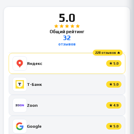
5.0
Общий рейтинг
32
отзывов
228 отзывов 🔥
Яндекс
★
5.0
Т-Банк
★
5.0
Zoon
★
4.9
Google
★
5.0