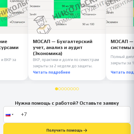
ние
МОСАП — Бухгалтерский
МОСАП —
сурсами
учет, анализ и аудит
системы 
(Экономика)
Полный дипл
 и ВКР за
ВКР, практики и долги по семестрам
закрыты за 1
закрыты за 2 недели до защиты.
Читать подробнее
Читать по
Нужна помощь с работой? Оставьте заявку
Получить помощь