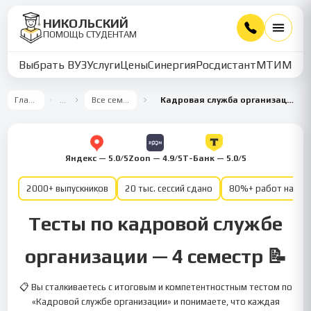
НИКОЛЬСКИЙ
ПОМОЩЬ СТУДЕНТАМ
Выбрать ВУЗ
Услуги
Цены
Синергия
Росдистант
МТИ
ММУ
Главная
…
Все семестры
Кадровая служба организации 4 семестр
Яндекс — 5.0/5
Zoon — 4.9/5
Т-Банк — 5.0/5
2000+ выпускников
20 тыс. сессий сдано
80%+ работ на от
Тесты по кадровой службе
организации — 4 семестр 📝
📋 Вы сталкиваетесь с итоговым и компетентностным тестом по
«Кадровой службе организации» и понимаете, что каждая