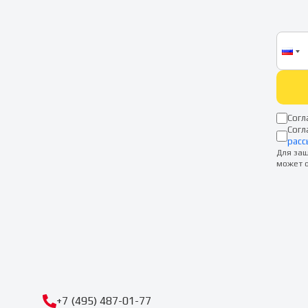
Согл
Согл
расс
Для защ
может о
+7 (495) 487-01-77