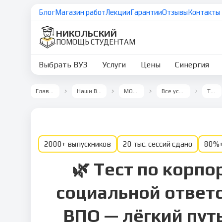
Блог
Магазин работ
Лекции
Гарантии
Отзывы
Контакты
НИКОЛЬСКИЙ
ПОМОЩЬ СТУДЕНТАМ
Выбрать ВУЗ
Услуги
Цены
Синергия
Главная
Наши ВУЗы
МОСАП
Все услуги
Тест
2000+ выпускников
20 тыс. сессий сдано
80%+
🌿 Тест по корп
социальной ответ
ВПО — лёгкий путь