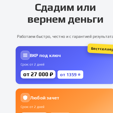
Сдадим или
вернем деньги
Работаем быстро, честно и с гарантией результат
Бестселле
ВКР под ключ
Срок: от 2 дней
от 27 000 ₽
от 1359 ⭐
Любой зачет
Срок: от 2 дней