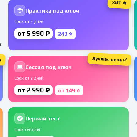
ХИТ 🔥
Практика под ключ
Срок: от 2 дней
от 5 990 ₽
249 ⭐
а
Лучшая цена ✅
р
Сессия под ключ
Срок: от 2 дней
от 2 990 ₽
от 149 ⭐
Первый тест
Срок: сегодня