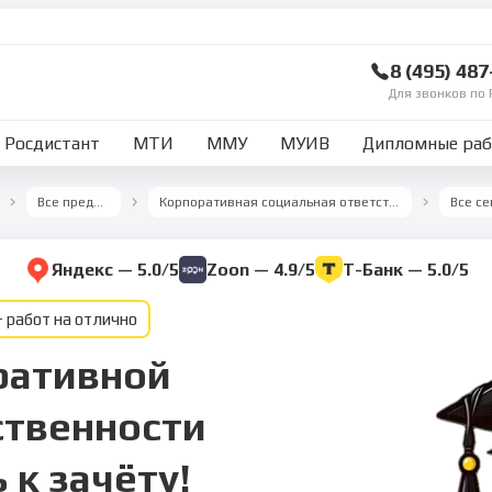
8 (495) 48
Для звонков по 
Росдистант
МТИ
ММУ
МУИВ
Дипломные ра
Все предметы
Корпоративная социальная ответственность
Яндекс — 5.0/5
Zoon — 4.9/5
Т-Банк — 5.0/5
 работ на отлично
оративной
ственности
 к зачёту!