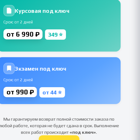
Курсовая под ключ
Срок: от 2 дней
от 6 990 ₽
349 ⭐
Экзамен под ключ
Срок: от 2 дней
от 990 ₽
от 44 ⭐
Мы гарантируем возврат полной стоимости заказа по
любой работе, которая не будет сдана в срок. Выполнение
всех работ происходит
«под ключ»
.