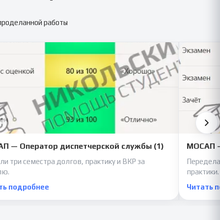
 проделанной работы
П — Оператор диспетчерской службы (1)
МОСАП —
ли три семестра долгов, практику и ВКР за
Передела
лю.
практики.
ть подробнее
Читать 