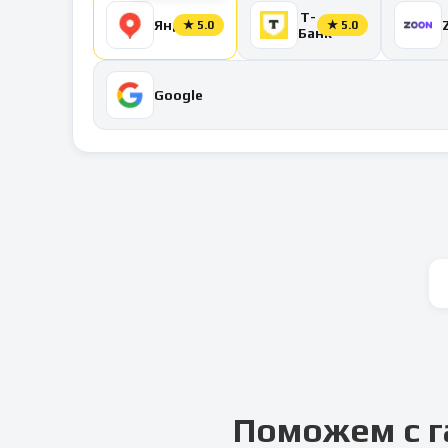
Т-
Яндекс
★
5.0
★
5.0
Банк
Google
Поможем с г