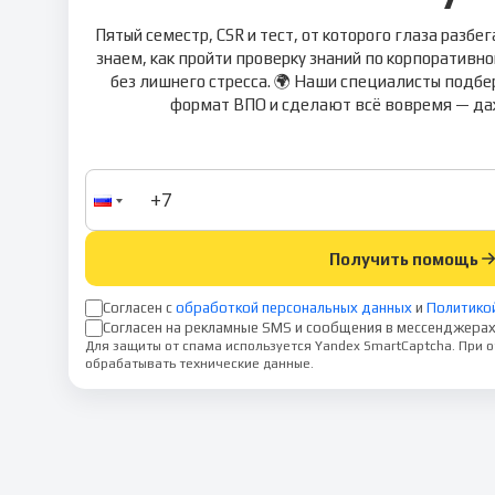
Пятый семестр, CSR и тест, от которого глаза разб
знаем, как пройти проверку знаний по корпоративн
без лишнего стресса. 🌍 Наши специалисты подбе
формат ВПО и сделают всё вовремя — даже
Получить помощь
Согласен с
обработкой персональных данных
и
Политико
Согласен на рекламные SMS и сообщения в мессенджерах
Для защиты от спама используется Yandex SmartCaptcha. При
обрабатывать технические данные.