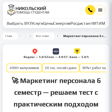
НИКОЛЬСКИЙ
ПОМОЩЬ СТУДЕНТАМ
Выбрать ВУЗ
Услуги
Цены
Синергия
Росдистант
МТИ
ММУ
Главная
…
Все семестры
Маркетинг персонала 6 семестр
Яндекс — 5.0/5
Zoon — 4.9/5
Т-Банк — 5.0/5
2000+ выпускников
20 тыс. сессий сдано
80%+ работ на от
🚀 Маркетинг персонала 6
семестр — решаем тест с
практическим подходом