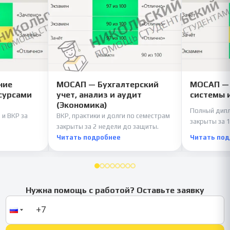
ние
МОСАП — Бухгалтерский
МОСАП —
сурсами
учет, анализ и аудит
системы 
(Экономика)
Полный дипл
 и ВКР за
ВКР, практики и долги по семестрам
закрыты за 1
закрыты за 2 недели до защиты.
Читать подробнее
Читать по
Нужна помощь с работой? Оставьте заявку