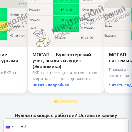
ние
МОСАП — Бухгалтерский
МОСАП —
сурсами
учет, анализ и аудит
системы 
(Экономика)
Полный дипл
 и ВКР за
ВКР, практики и долги по семестрам
закрыты за 1
закрыты за 2 недели до защиты.
Читать подробнее
Читать по
Нужна помощь с работой? Оставьте заявку