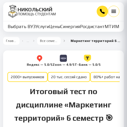
НИКОЛЬСКИЙ
ПОМОЩЬ СТУДЕНТАМ
Выбрать ВУЗ
Услуги
Цены
Синергия
Росдистант
МТИ
ММУ
Главная
…
Все семестры
Маркетинг территорий 6 семестр
Яндекс — 5.0/5
Zoon — 4.9/5
Т-Банк — 5.0/5
2000+ выпускников
20 тыс. сессий сдано
80%+ работ на от
Итоговый тест по
дисциплине «Маркетинг
территорий» 6 семестр 🎯