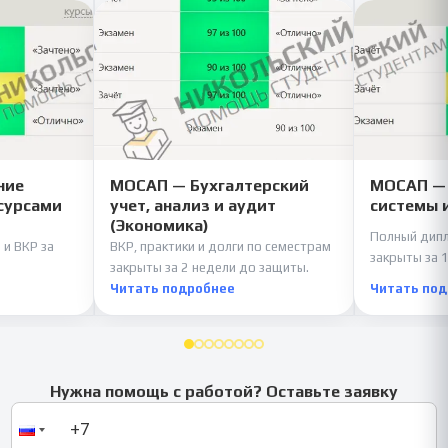
ние
МОСАП — Бухгалтерский
МОСАП —
сурсами
учет, анализ и аудит
системы 
(Экономика)
Полный дипл
 и ВКР за
ВКР, практики и долги по семестрам
закрыты за 1
закрыты за 2 недели до защиты.
Читать подробнее
Читать по
Нужна помощь с работой? Оставьте заявку