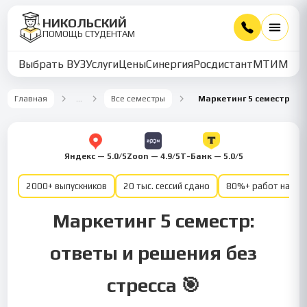
НИКОЛЬСКИЙ
ПОМОЩЬ СТУДЕНТАМ
Выбрать ВУЗ
Услуги
Цены
Синергия
Росдистант
МТИ
ММУ
Главная
…
Все семестры
Маркетинг 5 семестр
Яндекс — 5.0/5
Zoon — 4.9/5
Т-Банк — 5.0/5
2000+ выпускников
20 тыс. сессий сдано
80%+ работ на от
Маркетинг 5 семестр:
ответы и решения без
стресса 🎯