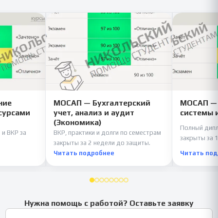
ние
МОСАП — Бухгалтерский
МОСАП —
сурсами
учет, анализ и аудит
системы 
(Экономика)
Полный дипл
 и ВКР за
ВКР, практики и долги по семестрам
закрыты за 1
закрыты за 2 недели до защиты.
Читать подробнее
Читать по
Нужна помощь с работой? Оставьте заявку