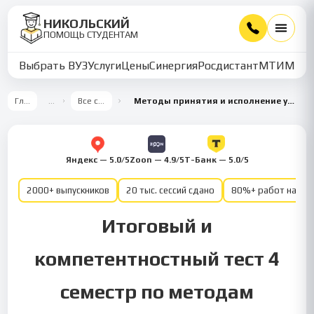
НИКОЛЬСКИЙ
ПОМОЩЬ СТУДЕНТАМ
Выбрать ВУЗ
Услуги
Цены
Синергия
Росдистант
МТИ
ММУ
Главная
…
Все семестры
Методы принятия и исполнение управленческих решений в государственном и муниципальном управлении 4 семестр
Яндекс — 5.0/5
Zoon — 4.9/5
Т-Банк — 5.0/5
2000+ выпускников
20 тыс. сессий сдано
80%+ работ на от
Итоговый и
компетентностный тест 4
семестр по методам