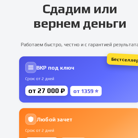
Сдадим или
вернем деньги
Работаем быстро, честно и с гарантией результат
Бестселле
ВКР под ключ
Срок: от 2 дней
от 27 000 ₽
от 1359 ⭐
Любой зачет
Срок: от 2 дней