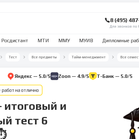
8 (495) 48
Для звонков по 
Росдистант
МТИ
ММУ
МУИВ
Дипломные ра
Тест
Все предметы
Тайм-менеджмент
Все семес
Яндекс — 5.0/5
Zoon — 4.9/5
Т-Банк — 5.0/5
 работ на отлично
 итоговый и
й тест 6
⏱️