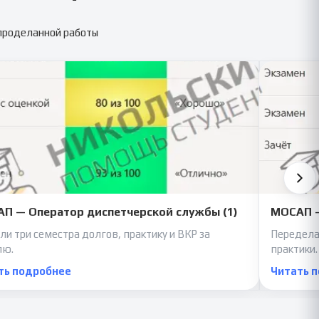
 проделанной работы
П — Оператор диспетчерской службы (1)
МОСАП —
ли три семестра долгов, практику и ВКР за
Передела
лю.
практики.
ть подробнее
Читать 