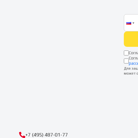
Согл
Согл
расс
Для защ
может о
+7 (495) 487-01-77