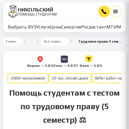
НИКОЛЬСКИЙ
ПОМОЩЬ СТУДЕНТАМ
Выбрать ВУЗ
Услуги
Цены
Синергия
Росдистант
МТИ
ММУ
Главная
…
Все семестры
Трудовое право 5 семестр
Яндекс — 5.0/5
Zoon — 4.9/5
Т-Банк — 5.0/5
2000+ выпускников
20 тыс. сессий сдано
80%+ работ на от
Помощь студентам с тестом
по трудовому праву (5
семестр) ⚖️