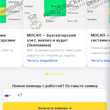
ние
МОСАП — Бухгалтерский
МОСАП —
сурсами
учет, анализ и аудит
системы 
(Экономика)
Полный дипл
 и ВКР за
ВКР, практики и долги по семестрам
закрыты за 1
закрыты за 2 недели до защиты.
Читать подробнее
Читать по
Нужна помощь с работой? Оставьте заявку
Получить помощь