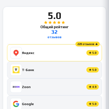
5.0
Общий рейтинг
32
отзывов
228 отзывов 🔥
Яндекс
★
5.0
Т-Банк
★
5.0
Zoon
★
4.9
Google
★
5.0