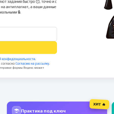
ют задания быстро ⏱, точно и с
 на антиплагиат, а ваши данные
альными 🔒.
й конфиденциальности
.
 согласно
Согласию на рассылку
.
 отправке формы Яндекс может
ХИТ 🔥
Практика под ключ