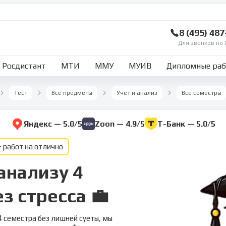
8 (495) 48
Для звонков по 
Росдистант
МТИ
ММУ
МУИВ
Дипломные ра
Тест
Все предметы
Учет и анализ
Все семестры
Яндекс — 5.0/5
Zoon — 4.9/5
Т-Банк — 5.0/5
 работ на отлично
анализу 4
з стресса 💼
4 семестра без лишней суеты, мы