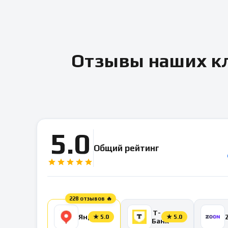
Отзывы наших кл
5.0
Общий рейтинг
228 отзывов 🔥
Т-
Яндекс
★
5.0
★
5.0
Банк