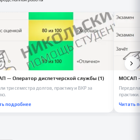
П — Оператор диспетчерской службы (1)
МОСАП —
ли три семестра долгов, практику и ВКР за
Передела
лю.
практики.
ть подробнее
Читать 