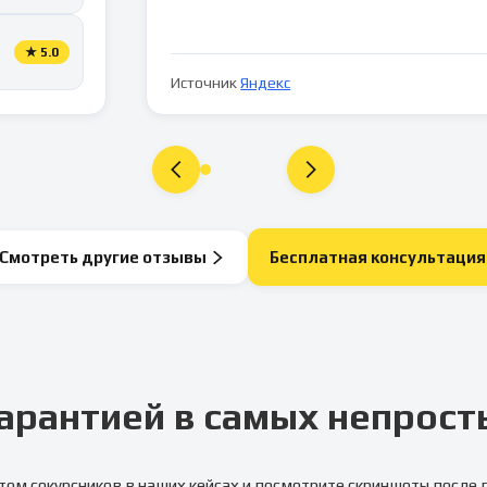
★
5.0
Источник
Яндекс
Смотреть другие отзывы
Бесплатная консультация
арантией в самых непрост
том сокурсников в наших кейсах и посмотрите скриншоты после