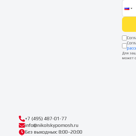
Согл
Согл
расс
Для защ
может о
+7 (495) 487-01-77
info@nikolskypomosh.ru
Без выходных: 8:00–20:00