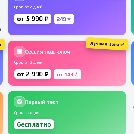
Срок: от 2 дней
от 5 990 ₽
249 ⭐
а
Лучшая цена ✅
р
Сессия под ключ
Срок: от 2 дней
от 2 990 ₽
от 149 ⭐
Первый тест
Срок: сегодня
бесплатно