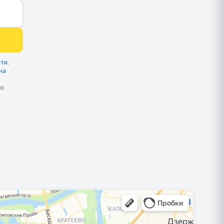
сти
.
на
кс