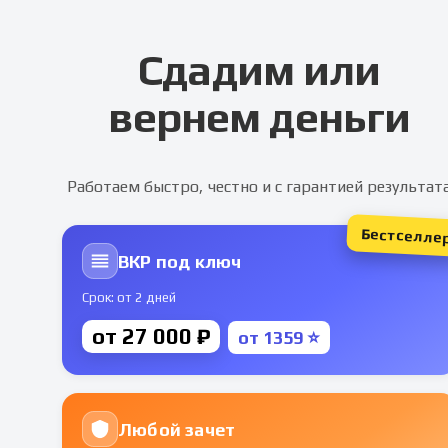
Сдадим или
вернем деньги
Работаем быстро, честно и с гарантией результат
Бестселле
ВКР под ключ
Срок: от 2 дней
от 27 000 ₽
от 1359 ⭐
Любой зачет