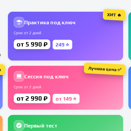
ХИТ 🔥
Практика под ключ
Срок: от 2 дней
от 5 990 ₽
249 ⭐
а
Лучшая цена ✅
р
Сессия под ключ
Срок: от 2 дней
от 2 990 ₽
от 149 ⭐
Первый тест