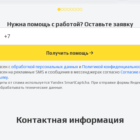
Нужна помощь с работой? Оставьте заявку
Получить помощь
асен с
обработкой персональных данных
и
Политикой конфиденциально
асен на рекламные SMS и сообщения в мессенджерах согласно
Согласию 
ылку
.
иты от спама используется Yandex SmartCaptcha. При отправке формы Янде
брабатывать технические данные.
Контактная информация