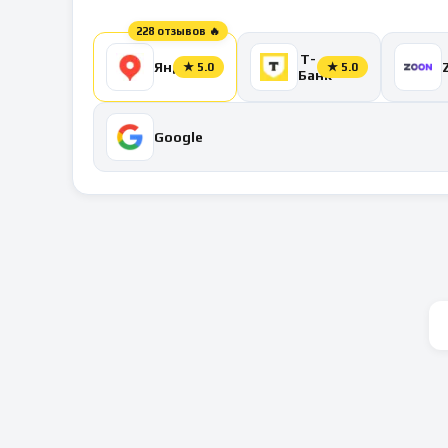
228 отзывов 🔥
Т-
Яндекс
★
5.0
★
5.0
Банк
Google