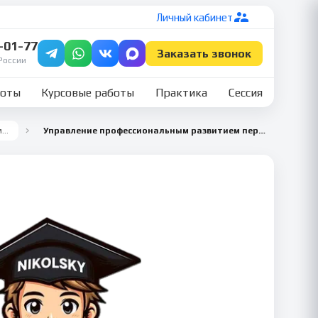
Личный кабинет
7-01-77
Заказать звонок
России
боты
Курсовые работы
Практика
Сессия
Все семестры
Управление профессиональным развитием персонала 5 семестр