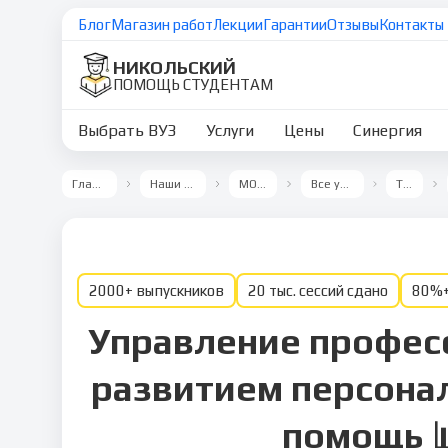
Блог
Магазин работ
Лекции
Гарантии
Отзывы
Контакты
НИКОЛЬСКИЙ
ПОМОЩЬ СТУДЕНТАМ
Выбрать ВУЗ
Услуги
Цены
Синергия
Главная
Наши ВУЗы
МОСАП
Все услуги
Тест
2000+ выпускников
20 тыс. сессий сдано
80%+
Управление профе
развитием персонал
помощь 