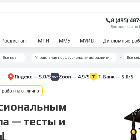
8 (495) 48
Для звонков по 
Росдистант
МТИ
ММУ
МУИВ
Дипломные ра
Все предметы
Управление профессиональным развитием персонала
Яндекс — 5.0/5
Zoon — 4.9/5
Т-Банк — 5.0/5
 работ на отлично
ссиональным
а — тесты и
