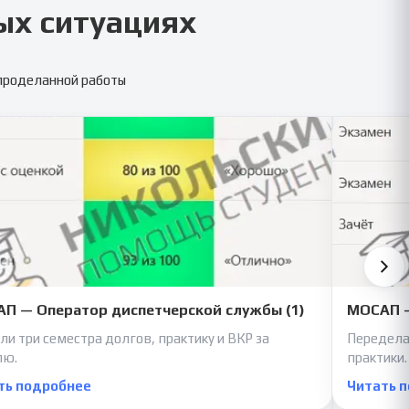
ых ситуациях
 проделанной работы
П — Оператор диспетчерской службы (1)
МОСАП —
ли три семестра долгов, практику и ВКР за
Передела
лю.
практики.
ть подробнее
Читать 