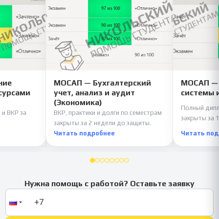
ние
МОСАП — Бухгалтерский
МОСАП —
сурсами
учет, анализ и аудит
системы 
(Экономика)
Полный дипл
 и ВКР за
ВКР, практики и долги по семестрам
закрыты за 1
закрыты за 2 недели до защиты.
Читать подробнее
Читать по
Нужна помощь с работой? Оставьте заявку