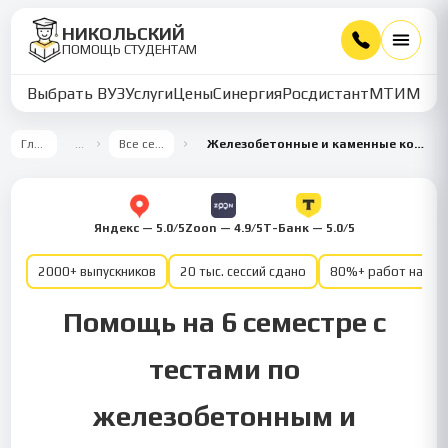
НИКОЛЬСКИЙ
ПОМОЩЬ СТУДЕНТАМ
Выбрать ВУЗ
Услуги
Цены
Синергия
Росдистант
МТИ
ММУ
Главная
…
Все семестры
Железобетонные и каменные конструкции 6 семестр
Яндекс — 5.0/5
Zoon — 4.9/5
Т-Банк — 5.0/5
2000+ выпускников
20 тыс. сессий сдано
80%+ работ на от
Помощь на 6 семестре с
тестами по
железобетонным и